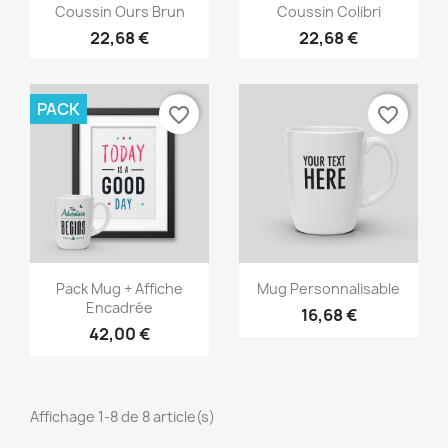
Aperçu rapide
Aperçu rapide


Coussin Ours Brun
Coussin Colibri
22,68 €
22,68 €
PACK
favorite_border
favorite_border
Aperçu rapide
Aperçu rapide


Pack Mug + Affiche
Mug Personnalisable
Encadrée
16,68 €
42,00 €
Affichage 1-8 de 8 article(s)