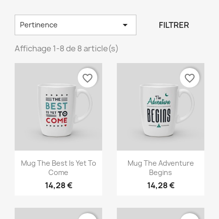

FILTRER
Pertinence
Affichage 1-8 de 8 article(s)
favorite_border
favorite_border
Aperçu rapide
Aperçu rapide


Mug The Best Is Yet To
Mug The Adventure
Come
Begins
14,28 €
14,28 €