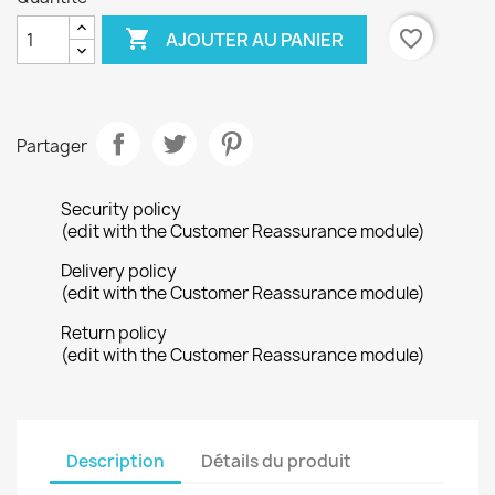

favorite_border
AJOUTER AU PANIER
×
Créer une liste d'envies
Partager
Nom de la liste d'envies
Security policy
(edit with the Customer Reassurance module)
Delivery policy
Annuler
Créer une liste d'envies
(edit with the Customer Reassurance module)
Return policy
(edit with the Customer Reassurance module)
Description
Détails du produit