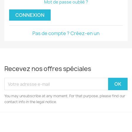
Créer une liste d'envies
Mot de passe oublié ?
CONNEXION
Nom de la liste d'envies
Pas de compte ? Créez-en un
Annuler
Créer une liste d'envies
Recevez nos offres spéciales
You may unsubscribe at any moment. For that purpose, please find our
contact info in the legal notice.