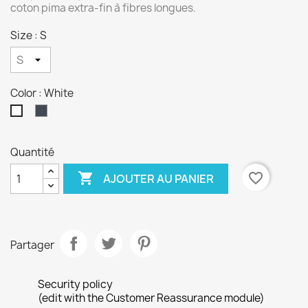
coton pima extra-fin à fibres longues.
Size : S
Color : White
Black
White
Quantité
×
Créer une liste d'envies

favorite_border
AJOUTER AU PANIER
Nom de la liste d'envies
Partager
Annuler
Créer une liste d'envies
Security policy
(edit with the Customer Reassurance module)